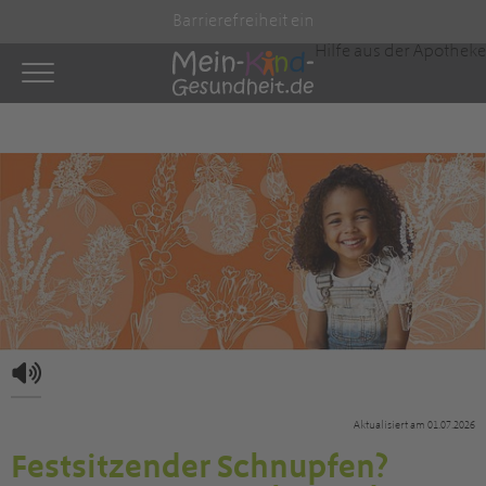
S
a
f
t
"/>
Barrierefreiheit ein
Hilfe aus der Apotheke
Aktualisiert am 01.07.2026
Festsitzender Schnupfen?